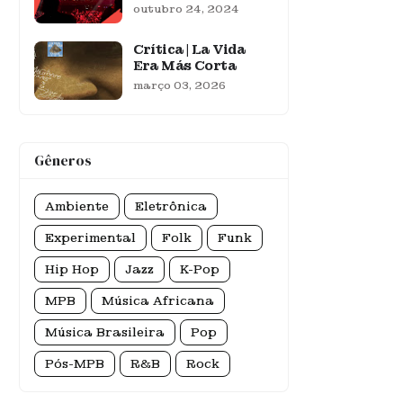
outubro 24, 2024
Crítica | La Vida
Era Más Corta
março 03, 2026
Gêneros
Ambiente
Eletrônica
Experimental
Folk
Funk
Hip Hop
Jazz
K-Pop
MPB
Música Africana
Música Brasileira
Pop
Pós-MPB
R&B
Rock