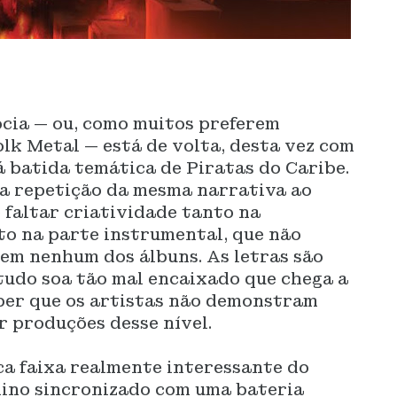
ócia — ou, como muitos preferem
olk Metal — está de volta, desta vez com
á batida temática de Piratas do Caribe.
 a repetição da mesma narrativa ao
e faltar criatividade tanto na
to na parte instrumental, que não
em nenhum dos álbuns. As letras são
 tudo soa tão mal encaixado que chega a
ber que os artistas não demonstram
 produções desse nível.
ca faixa realmente interessante do
lino sincronizado com uma bateria