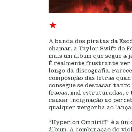
★
A banda dos piratas da Esc
chamar, a Taylor Swift do F
mais um álbum que segue a j
É realmente frustrante ver
longo da discografia. Parec
composição das letras quan
consegue se destacar tanto 
fracas, mal estruturadas, e
causar indignação ao perce
qualquer vergonha ao lançar
“Hyperion Omniriff” é a úni
álbum. A combinação do vio