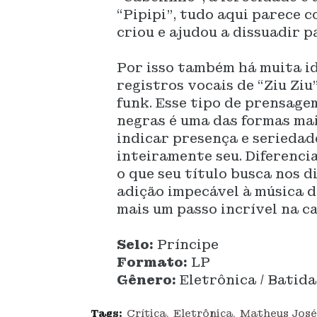
“Pipipi”, tudo aqui parece c
criou e ajudou a dissuadir p
Por isso também há muita id
registros vocais de “Ziu Zi
funk. Esse tipo de prensag
negras é uma das formas ma
indicar presença e seriedad
inteiramente seu. Diferenci
o que seu título busca nos d
adição impecável à música do
mais um passo incrível na c
Selo:
Príncipe
Formato:
LP
Gênero:
Eletrônica / Batida
Tags:
Crítica
Eletrônica
Matheus José