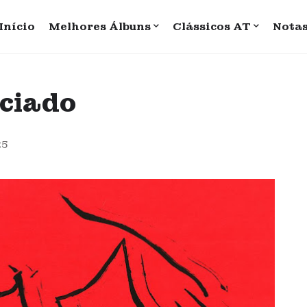
Início
Melhores Álbuns
Clássicos AT
Nota
nciado
25