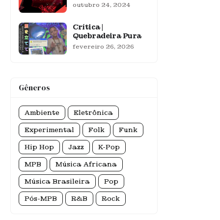
outubro 24, 2024
Crítica |
Quebradeira Pura
fevereiro 26, 2026
Gêneros
Ambiente
Eletrônica
Experimental
Folk
Funk
Hip Hop
Jazz
K-Pop
MPB
Música Africana
Música Brasileira
Pop
Pós-MPB
R&B
Rock