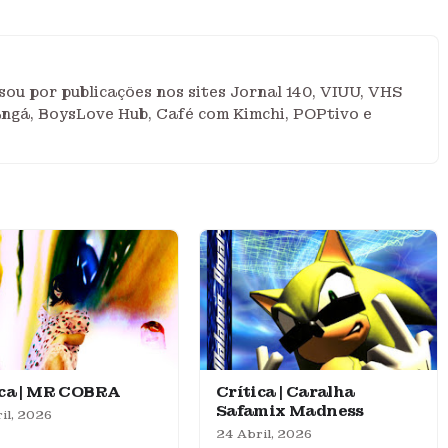
ou por publicações nos sites Jornal 140, VIUU, VHS
angá, BoysLove Hub, Café com Kimchi, POPtivo e
ica | MR COBRA
Crítica | Caralha
Safamix Madness
il, 2026
24 Abril, 2026