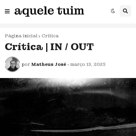
Página inicial
Crítica
Crítica | IN / OUT
por
Matheus José
•
março 13, 2025