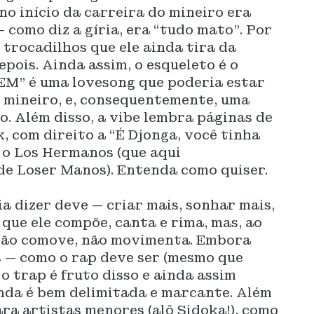
no início da carreira do mineiro era
como diz a gíria, era “tudo mato”. Por
 trocadilhos que ele ainda tira da
epois. Ainda assim, o esqueleto é o
” é uma lovesong que poderia estar
 mineiro, e, consequentemente, uma
o. Além disso, a vibe lembra páginas de
, com direito a “É Djonga, você tinha
m o Los Hermanos (que aqui
e Loser Manos). Entenda como quiser.
a dizer deve — criar mais, sonhar mais,
 que ele compõe, canta e rima, mas, ao
não comove, não movimenta. Embora
s — como o rap deve ser (mesmo que
o trap é fruto disso e ainda assim
inda é bem delimitada e marcante. Além
ara artistas menores (alô Sidoka!), como