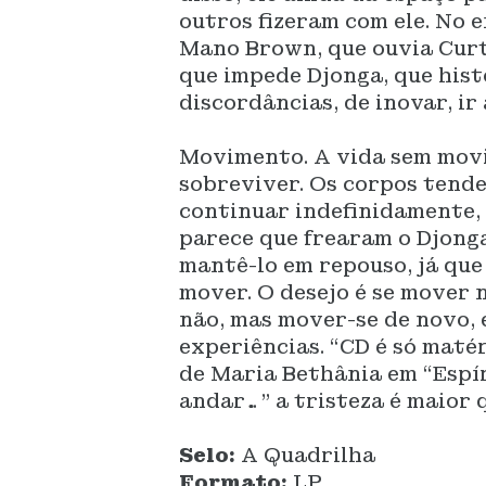
outros fizeram com ele. No e
Mano Brown, que ouvia Curti
que impede Djonga, que his
discordâncias, de inovar, ir
Movimento. A vida sem movi
sobreviver. Os corpos tend
continuar indefinidamente, 
parece que frearam o Djonga 
mantê-lo em repouso, já que
mover. O desejo é se mover 
não, mas mover-se de novo, 
experiências. “CD é só matér
de Maria Bethânia em “Espí
andar…” a tristeza é maior 
Selo:
A Quadrilha
Formato:
LP