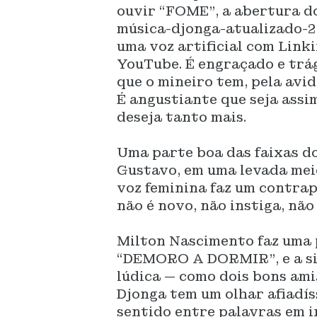
ouvir “FOME”, a abertura do
música-djonga-atualizado-2
uma voz artificial com Link
YouTube. É engraçado e trá
que o mineiro tem, pela avid
É angustiante que seja assi
deseja tanto mais.
Uma parte boa das faixas d
Gustavo, em uma levada mei
voz feminina faz um contrapo
não é novo, não instiga, não
Milton Nascimento faz uma 
“DEMORO A DORMIR”, e a sine
lúdica — como dois bons am
Djonga tem um olhar afiadís
sentido entre palavras em i