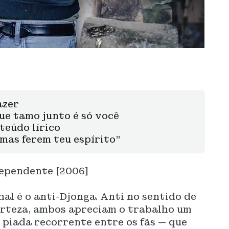
azer
ue tamo junto é só você
teúdo lírico
imas ferem teu espírito”
dependente [2006]
al é o anti-Djonga. Anti no sentido de
erteza, ambos apreciam o trabalho um
 piada recorrente entre os fãs — que