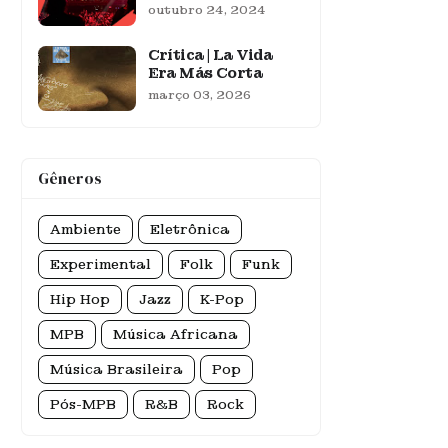
outubro 24, 2024
Crítica | La Vida
Era Más Corta
março 03, 2026
Gêneros
Ambiente
Eletrônica
Experimental
Folk
Funk
Hip Hop
Jazz
K-Pop
MPB
Música Africana
Música Brasileira
Pop
Pós-MPB
R&B
Rock