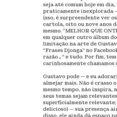
seja até comum hoje em dia, 
praticamente inexplorada — 
isso, é surpreendente ver os
cartola, oito ou nove anos d
mesmo. “MELHOR QUE ONTEM
em qualquer outro álbum do
limitação na arte de Gustav
“Frases Djonga” no Facebook
razão…” e tudo. Por fim, te
carinhosamente chamamos d
Gustavo pode — e eu adorari
almejar mais. Não é crasso o
mesmo tempo, não inspira, 
seus temas sejam relevante
superficialmente relevante; 
delicioso) — sua presença a
disso, ele ainda dá espaço p