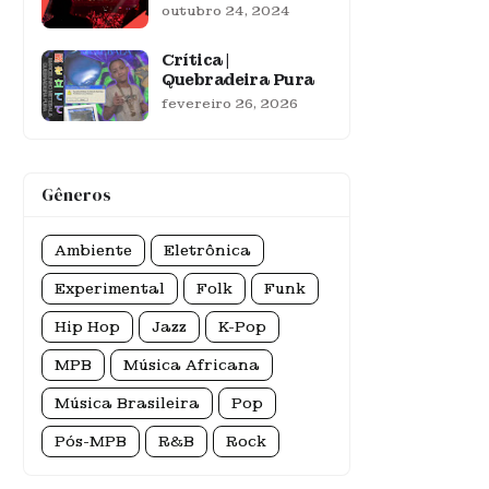
outubro 24, 2024
Crítica |
Quebradeira Pura
fevereiro 26, 2026
Gêneros
Ambiente
Eletrônica
Experimental
Folk
Funk
Hip Hop
Jazz
K-Pop
MPB
Música Africana
Música Brasileira
Pop
Pós-MPB
R&B
Rock