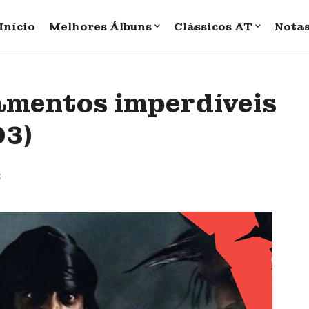
Início
Melhores Álbuns
Clássicos AT
Nota
amentos imperdíveis
03)
5