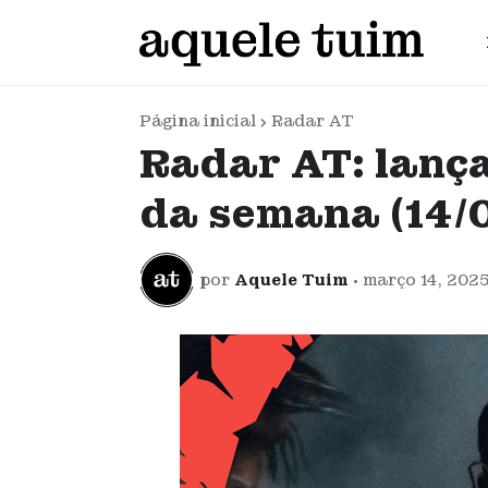
Página inicial
Radar AT
Radar AT: lanç
da semana (14/
por
Aquele Tuim
•
março 14, 202