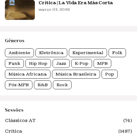
Crítica | La Vida Era Más Corta
março 03, 2026
Gêneros
Ambiente
Eletrônica
Experimental
Folk
Funk
Hip Hop
Jazz
K-Pop
MPB
Música Africana
Música Brasileira
Pop
Pós-MPB
R&B
Rock
Sessões
Clássicos AT
(74)
Crítica
(1487)