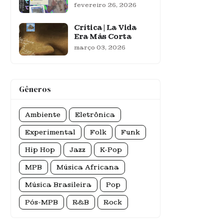
fevereiro 26, 2026
Crítica | La Vida
Era Más Corta
março 03, 2026
Gêneros
Ambiente
Eletrônica
Experimental
Folk
Funk
Hip Hop
Jazz
K-Pop
MPB
Música Africana
Música Brasileira
Pop
Pós-MPB
R&B
Rock