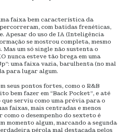
uma faixa bem característica da
 percorreram, com batidas frenéticas,
e. Apesar do uso de IA (Inteligência
a formação se mostrou completa, mesmo
. Mas um só single não sustenta o
EXO nunca esteve tão brega em uma
p”: uma faixa vazia, barulhenta (no mal
da para lugar algum.
em seus pontos fortes, como o R&B
ito bem fazer em “Back Pocket”, e até
que serviu como uma prévia para o
uas faixas, mais centradas e menos
er como o desempenho do sexteto é
 em momento algum, marcando a segunda
erdadeira pérola mal destacada pelos