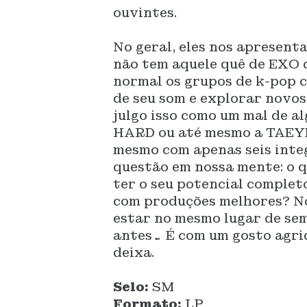
ouvintes.
No geral, eles nos apresent
não tem aquele quê de EXO 
normal os grupos de k-pop
de seu som e explorar novos
julgo isso como um mal de a
HARD ou até mesmo a TAEYEO
mesmo com apenas seis integ
questão em nossa mente: o q
ter o seu potencial comple
com produções melhores? N
estar no mesmo lugar de sem
antes… É com um gosto agri
deixa.
Selo:
SM
Formato:
LP