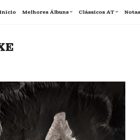
Início
Melhores Álbuns
Clássicos AT
Nota
RXE