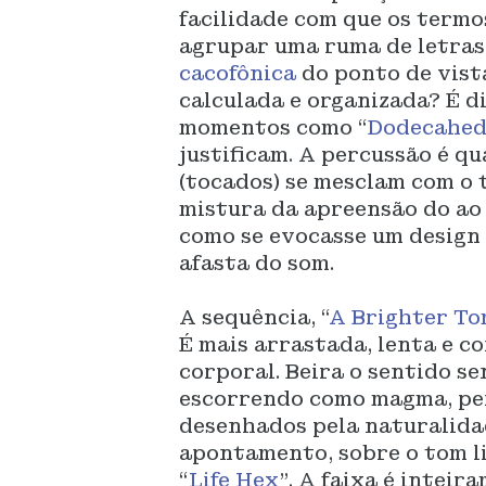
facilidade com que os termo
agrupar uma ruma de letras
cacofônica
do ponto de vist
calculada e organizada? É di
momentos como “
Dodecahe
justificam. A percussão é q
(tocados) se mesclam com o 
mistura da apreensão do ao 
como se evocasse um design 
afasta do som.
A sequência, “
A Brighter T
É mais arrastada, lenta e c
corporal. Beira o sentido sen
escorrendo como magma, pe
desenhados pela naturalida
apontamento, sobre o tom li
“
Life Hex
”. A faixa é intei