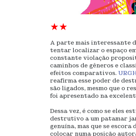
★★
A parte mais interessante 
tentar localizar o espaço e
constante violação proposit
caminhos de gêneros e class
efeitos comparativos.
URG
reafirma esse poder de destr
são ligados, mesmo que o re
foi apresentado na excelen
Dessa vez, é como se eles es
destrutivo a um patamar jam
genuína, mas que se escora 
colocar numa posição autora