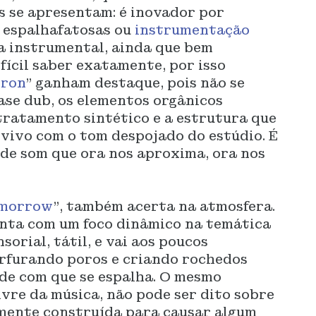
s se apresentam: é inovador por
 espalhafatosas ou
instrumentação
a instrumental, ainda que bem
fícil saber exatamente, por isso
dron
” ganham destaque, pois não se
uase dub, os elementos orgânicos
tratamento sintético e a estrutura que
vivo com o tom despojado do estúdio. É
de som que ora nos aproxima, ora nos
omorrow
”, também acerta na atmosfera.
onta com um foco dinâmico na temática
sorial, tátil, e vai aos poucos
rfurando poros e criando rochedos
de com que se espalha. O mesmo
vre da música, não pode ser dito sobre
ramente construída para causar algum