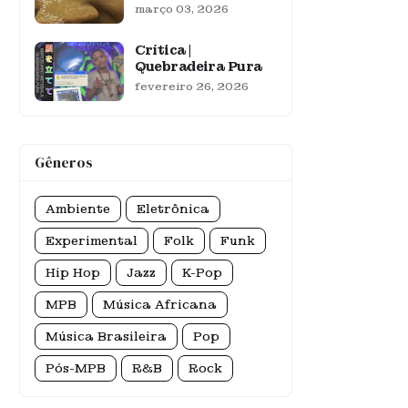
março 03, 2026
Crítica |
Quebradeira Pura
fevereiro 26, 2026
Gêneros
Ambiente
Eletrônica
Experimental
Folk
Funk
Hip Hop
Jazz
K-Pop
MPB
Música Africana
Música Brasileira
Pop
Pós-MPB
R&B
Rock