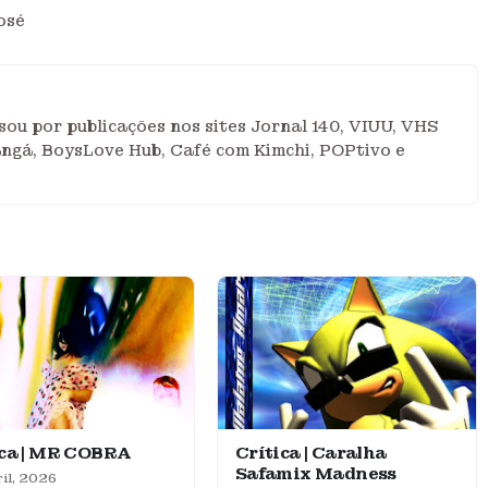
osé
ou por publicações nos sites Jornal 140, VIUU, VHS
angá, BoysLove Hub, Café com Kimchi, POPtivo e
ica | MR COBRA
Crítica | Caralha
Safamix Madness
il, 2026