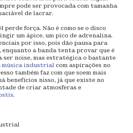
sempre pode ser provocada com tamanha
saciável de lacrar.
 perde força. Não é como se o disco
ingir um ápice, um pico de adrenalina.
nciais por isso, pois dão pausa para
o, enquanto a banda tenta provar que é
a ser noise, mas estratégica o bastante
a
música industrial
com aspirações no
ocesso também faz com que soem mais
á benefícios nisso, já que existe no
ntade de criar atmosferas e
ostis
.
ustrial