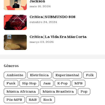
Jackson
maio 16, 2024
Crítica | SUBMUNDO 808
outubro 24, 2024
Crítica | La Vida Era Más Corta
março 03, 2026
Gêneros
Ambiente
Eletrônica
Experimental
Folk
Funk
Hip Hop
Jazz
K-Pop
MPB
Música Africana
Música Brasileira
Pop
Pós-MPB
R&B
Rock