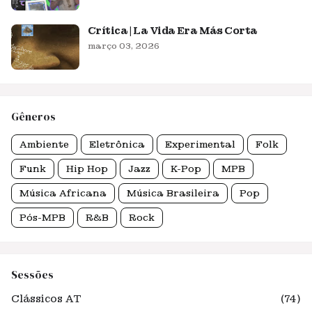
Crítica | La Vida Era Más Corta
março 03, 2026
Gêneros
Ambiente
Eletrônica
Experimental
Folk
Funk
Hip Hop
Jazz
K-Pop
MPB
Música Africana
Música Brasileira
Pop
Pós-MPB
R&B
Rock
Sessões
Clássicos AT
(74)