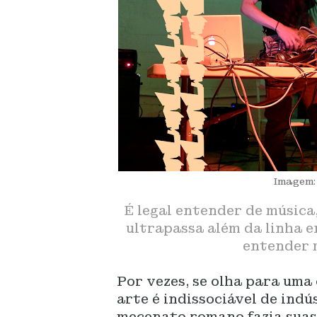
Imagem:
É legal entender de músic
ultrapassa além da linha e
entender m
Por vezes, se olha para uma 
arte é indissociável de indú
mecenato romano fazia suas