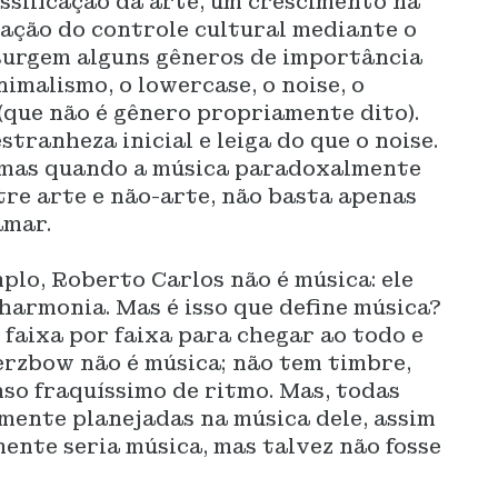
ssificação da arte, um crescimento na
egação do controle cultural mediante o
 surgem alguns gêneros de importância
nimalismo, o lowercase, o noise, o
(que não é gênero propriamente dito).
tranheza inicial e leiga do que o noise.
, mas quando a música paradoxalmente
tre arte e não-arte, não basta apenas
amar.
plo, Roberto Carlos não é música: ele
 harmonia. Mas é isso que define música?
 faixa por faixa para chegar ao todo e
erzbow não é música; não tem timbre,
so fraquíssimo de ritmo. Mas, todas
mente planejadas na música dele, assim
ente seria música, mas talvez não fosse