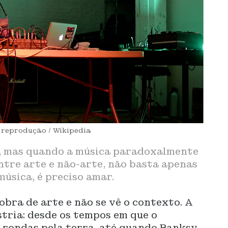
 reprodução / Wikipedia
a, mas quando a música paradoxalmente
ntre arte e não-arte, não basta apenas
úsica, é preciso amar.
obra de arte e não se vê o contexto. A
stria: desde os tempos em que o
 rondas pela terra, até quando Banksy