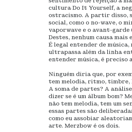
sentimento de rejeição à ma
cultura Do It Yourself, a n
ostracismo. A partir disso,
social, como o no-wave, o mi
vaporwave e o avant-garde 
Destes, nenhum causa mais es
É legal entender de música
ultrapassa além da linha en
entender música, é preciso 
Ninguém diria que, por exem
tem melodia, ritmo, timbre,
A soma de partes? A análise
dizer se é um álbum bom? M
não tem melodia, tem um sen
essas partes são deliberada
como eu assobiar aleatoriam
arte. Merzbow é os dois.