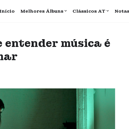
Início
Melhores Álbuns
Clássicos AT
Nota
e entender música é
amar