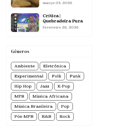
março 03, 2026
Crítica |
Quebradeira Pura
fevereiro 26, 2026
Gêneros
Ambiente
Eletrônica
Experimental
Folk
Funk
Hip Hop
Jazz
K-Pop
MPB
Música Africana
Música Brasileira
Pop
Pós-MPB
R&B
Rock