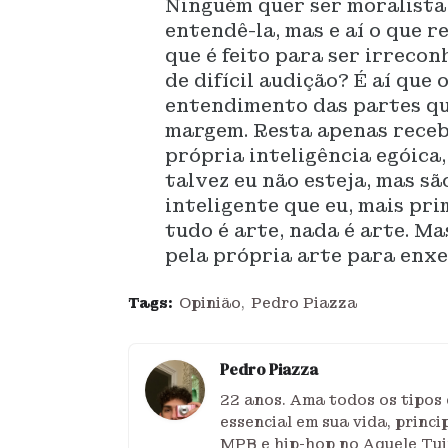
Ninguém quer ser moralista 
entendê-la, mas e aí o que 
que é feito para ser irrecon
de difícil audição? É aí que
entendimento das partes qu
margem. Resta apenas receb
própria inteligência egóica,
talvez eu não esteja, mas s
inteligente que eu, mais pri
tudo é arte, nada é arte. Ma
pela própria arte para enxe
Tags:
Opinião
Pedro Piazza
Pedro Piazza
22 anos. Ama todos os tipos 
essencial em sua vida, princ
MPB e hip-hop no Aquele Tu