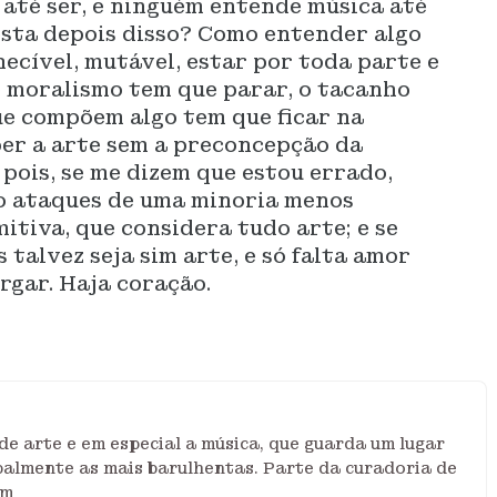
até ser, e ninguém entende música até
resta depois disso? Como entender algo
hecível, mutável, estar por toda parte e
 o moralismo tem que parar, o tacanho
e compõem algo tem que ficar na
er a arte sem a preconcepção da
 pois, se me dizem que estou errado,
ão ataques de uma minoria menos
mitiva, que considera tudo arte; e se
s talvez seja sim arte, e só falta amor
rgar. Haja coração.
de arte e em especial a música, que guarda um lugar
ipalmente as mais barulhentas. Parte da curadoria de
im