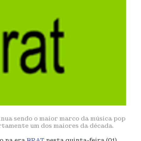
nua sendo o maior marco da música pop
certamente um dos maiores da década.
so na era
BRAT
nesta quinta-feira (01),