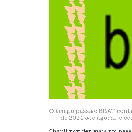
O tempo passa e BRAT conti
de 2024 até agora... e 
Charli xcx deu mais um pas