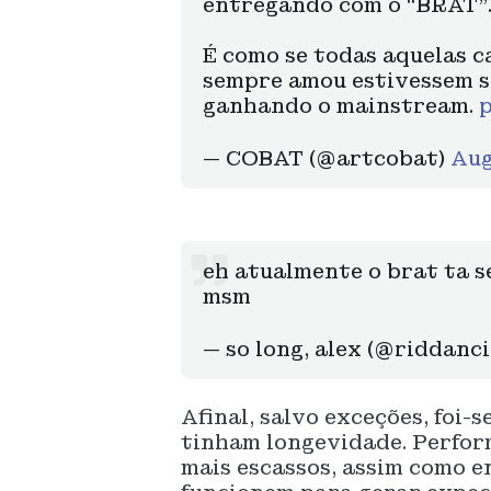
entregando com o “BRAT”
É como se todas aquelas c
sempre amou estivessem s
ganhando o mainstream.
p
— COBAT (@artcobat)
Aug
eh atualmente o brat ta s
msm
— so long, alex (@riddanc
Afinal, salvo exceções, foi-
tinham longevidade. Perform
mais escassos, assim como e