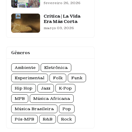
fevereiro 26, 2026
Crítica | La Vida
Era Más Corta
março 03, 2026
Gêneros
Ambiente
Eletrônica
Experimental
Folk
Funk
Hip Hop
Jazz
K-Pop
MPB
Música Africana
Música Brasileira
Pop
Pós-MPB
R&B
Rock