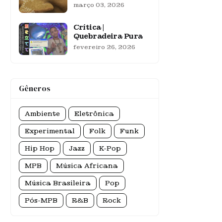
março 03, 2026
Crítica |
Quebradeira Pura
fevereiro 26, 2026
Gêneros
Ambiente
Eletrônica
Experimental
Folk
Funk
Hip Hop
Jazz
K-Pop
MPB
Música Africana
Música Brasileira
Pop
Pós-MPB
R&B
Rock