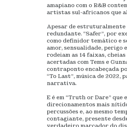
amapiano com o R&B contem
artistas sul-africanos que
Apesar de estruturalmente 
redundante. “Safer”, por ex
como definidor temático e s
amor, sensualidade, perigo 
rodeiam as 14 faixas, cheia
acertadas com Tems e Gunna 
contraponto encabeçada por
“To Last”, música de 2022, 
narrativa.
E é em “Truth or Dare” que 
direcionamentos mais nítido
percussões e, ao mesmo temp
contagiante, presente desde
verdadeiro marcador do disc