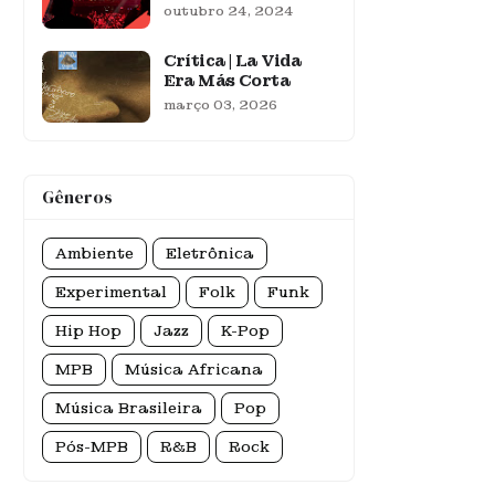
outubro 24, 2024
Crítica | La Vida
Era Más Corta
março 03, 2026
Gêneros
Ambiente
Eletrônica
Experimental
Folk
Funk
Hip Hop
Jazz
K-Pop
MPB
Música Africana
Música Brasileira
Pop
Pós-MPB
R&B
Rock