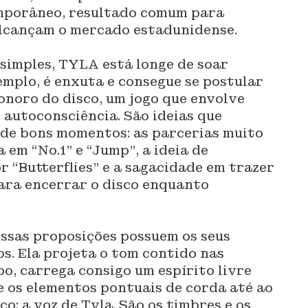
porâneo, resultado comum para
 alcançam o mercado estadunidense.
simples, TYLA está longe de soar
emplo, é enxuta e consegue se postular
onoro do disco, um jogo que envolve
e autoconsciência. São ideias que
s de bons momentos: as parcerias muito
em “No.1” e “Jump”, a ideia de
 “Butterflies” e a sagacidade em trazer
para encerrar o disco enquanto
essas proposições possuem os seus
s. Ela projeta o tom contido nas
o, carrega consigo um espírito livre
 os elementos pontuais de corda até ao
o: a voz de Tyla. São os timbres e os