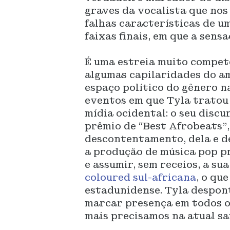
graves da vocalista que nos
falhas características de u
faixas finais, em que a sens
É uma estreia muito compet
algumas capilaridades do am
espaço político do gênero n
eventos em que Tyla tratou
mídia ocidental: o seu disc
prêmio de “Best Afrobeats”,
descontentamento, dela e de
a produção de música pop p
e assumir, sem receios, a s
coloured sul-africana
, o qu
estadunidense. Tyla despon
marcar presença em todos os
mais precisamos na atual sa