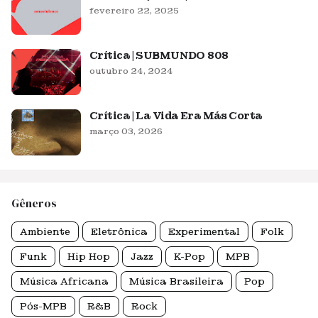
fevereiro 22, 2025
Crítica | SUBMUNDO 808
outubro 24, 2024
Crítica | La Vida Era Más Corta
março 03, 2026
Gêneros
Ambiente
Eletrônica
Experimental
Folk
Funk
Hip Hop
Jazz
K-Pop
MPB
Música Africana
Música Brasileira
Pop
Pós-MPB
R&B
Rock