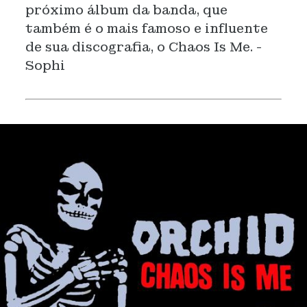
próximo álbum da banda, que
também é o mais famoso e influente
de sua discografia, o Chaos Is Me. -
Sophi