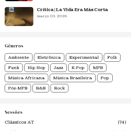
Crítica | La Vida Era Más Corta
março 03, 2026
Gêneros
Ambiente
Eletrônica
Experimental
Folk
Funk
Hip Hop
Jazz
K-Pop
MPB
Música Africana
Música Brasileira
Pop
Pós-MPB
R&B
Rock
Sessões
Clássicos AT
(74)