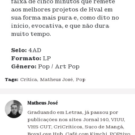
faixa de cinco minutos que remete
aos melhores projetos de Hval em
sua forma mais pura e, como dito no
início, evocativa, e que não dura
muito tempo.
Selo:
4AD
Formato:
LP
Gênero:
Pop / Art Pop
Tags:
Crítica
Matheus José
Pop
Matheus José
Graduando em Letras, já passou por
publicações nos sites Jornal 140, VIUU,
VHS CUT, CriCríticos, Suco de Mangá,
BoysLove Hub, Café com Kimchi, POPtivo