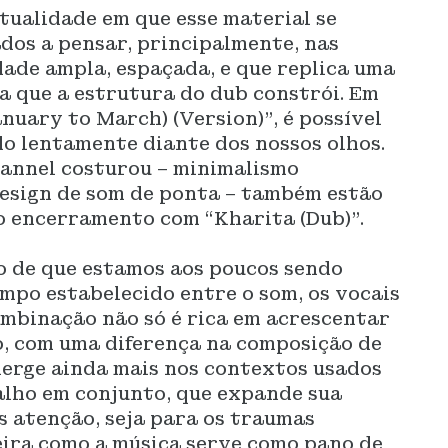
tualidade em que esse material se
dos a pensar, principalmente, nas
dade ampla, espaçada, e que replica uma
a que a estrutura do dub constrói. Em
nuary to March) (Version)”, é possível
do lentamente diante dos nossos olhos.
hannel costurou – minimalismo
design de som de ponta – também estão
o encerramento com “Kharita (Dub)”.
o de que estamos aos poucos sendo
mpo estabelecido entre o som, os vocais
combinação não só é rica em acrescentar
o, com uma diferença na composição de
erge ainda mais nos contextos usados
alho em conjunto, que expande sua
s atenção, seja para os traumas
eira como a música serve como pano de