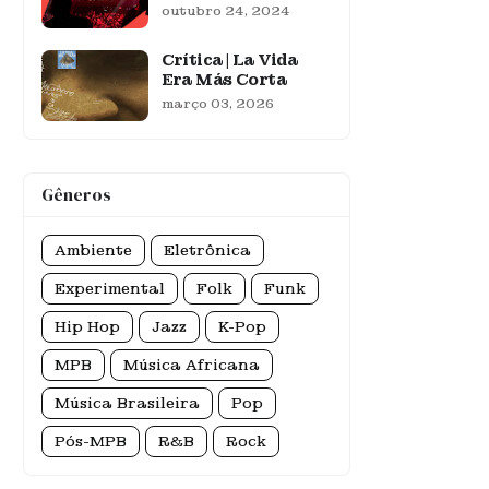
outubro 24, 2024
Crítica | La Vida
Era Más Corta
março 03, 2026
Gêneros
Ambiente
Eletrônica
Experimental
Folk
Funk
Hip Hop
Jazz
K-Pop
MPB
Música Africana
Música Brasileira
Pop
Pós-MPB
R&B
Rock