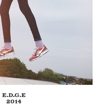
E.D.G.E
2014