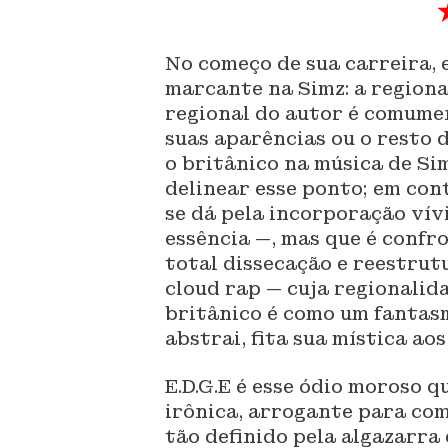
No começo de sua carreira, 
marcante na Simz: a regiona
regional do autor é comume
suas aparências ou o resto 
o britânico na música de Sim
delinear esse ponto; em cont
se dá pela incorporação vív
essência —, mas que é confr
total dissecação e reestrut
cloud rap — cuja regionalid
britânico é como um fantasm
abstrai, fita sua mística ao
E.D.G.E é esse ódio moroso q
irônica, arrogante para com
tão definido pela algazarra