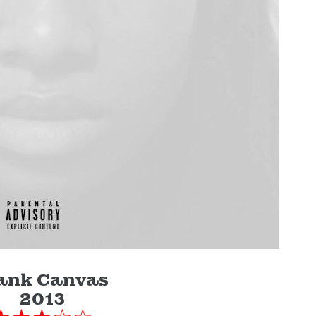
ank Canvas
2013