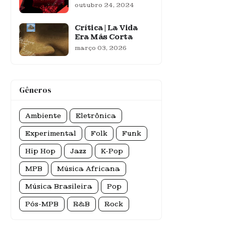
outubro 24, 2024
Crítica | La Vida
Era Más Corta
março 03, 2026
Gêneros
Ambiente
Eletrônica
Experimental
Folk
Funk
Hip Hop
Jazz
K-Pop
MPB
Música Africana
Música Brasileira
Pop
Pós-MPB
R&B
Rock