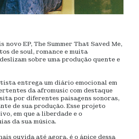
is novo EP, The Summer That Saved Me,
os de soul, romance e muita
s deslizam sobre uma produção quente e
artista entrega um diário emocional em
ertentes da afromusic com destaque
nsita por diferentes paisagens sonoras,
ante de sua produção. Esse projeto
vo, em que a liberdade e o
ias da sua música.
ais ouvida até agora, é o ápice dessa