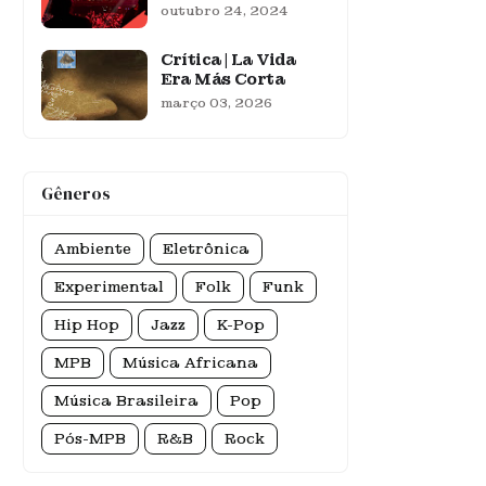
outubro 24, 2024
Crítica | La Vida
Era Más Corta
março 03, 2026
Gêneros
Ambiente
Eletrônica
Experimental
Folk
Funk
Hip Hop
Jazz
K-Pop
MPB
Música Africana
Música Brasileira
Pop
Pós-MPB
R&B
Rock