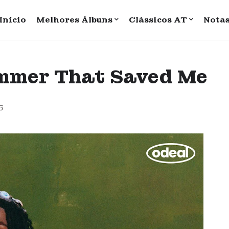
Início
Melhores Álbuns
Clássicos AT
Nota
ummer That Saved Me
5