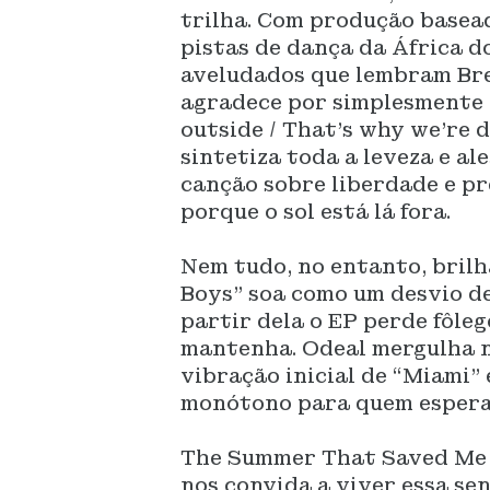
trilha. Com produção basea
pistas de dança da África do
aveludados que lembram Bre
agradece por simplesmente ex
outside / That’s why we’re d
sintetiza toda a leveza e al
canção sobre liberdade e pr
porque o sol está lá fora.
Nem tudo, no entanto, bril
Boys” soa como um desvio de
partir dela o EP perde fôleg
mantenha. Odeal mergulha 
vibração inicial de “Miami”
monótono para quem esperav
The Summer That Saved Me é
nos convida a viver essa se