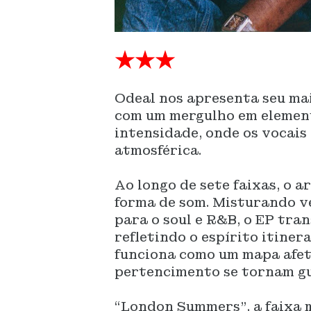
★★★
Odeal nos apresenta seu ma
com um mergulho em element
intensidade, onde os vocai
atmosférica.
Ao longo de sete faixas, o 
forma de som. Misturando v
para o soul e R&B, o EP tra
refletindo o espírito itiner
funciona como um mapa afeti
pertencimento se tornam gu
“London Summers”, a faixa m