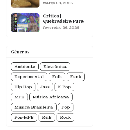
março 03, 2026
Crítica |
Quebradeira Pura
fevereiro 26, 2026
Gêneros
Ambiente
Eletrônica
Experimental
Folk
Funk
Hip Hop
Jazz
K-Pop
MPB
Música Africana
Música Brasileira
Pop
Pós-MPB
R&B
Rock