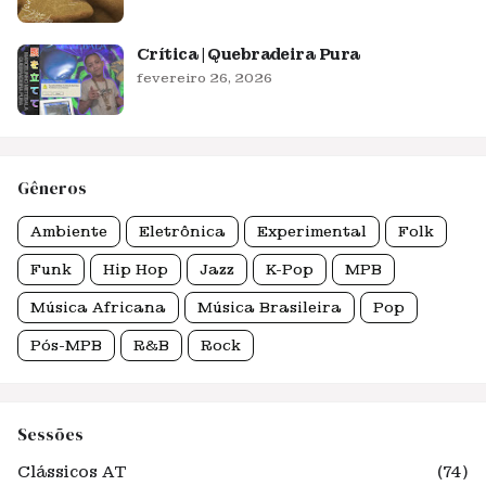
Crítica | Quebradeira Pura
fevereiro 26, 2026
Gêneros
Ambiente
Eletrônica
Experimental
Folk
Funk
Hip Hop
Jazz
K-Pop
MPB
Música Africana
Música Brasileira
Pop
Pós-MPB
R&B
Rock
Sessões
Clássicos AT
(74)