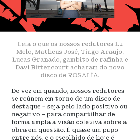
Leia o que os nossos redatores Lu
Melo, Matheus José, Tiago Araujo,
Lucas Granado, gambito de rafinha e
Davi Bittencourt acharam do novo
disco de ROSALÍA.
De vez em quando, nossos redatores
se reúnem em torno de um disco de
destaque – seja pelo lado positivo ou
negativo – para compartilhar de
forma ampla a visão coletiva sobre a
obra em questão. É quase um papo
entre nós, e o escolhido de hoje é