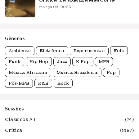
Crítica | La Vida Era Más Corta
março 03, 2026
Gêneros
Ambiente
Eletrônica
Experimental
Folk
Funk
Hip Hop
Jazz
K-Pop
MPB
Música Africana
Música Brasileira
Pop
Pós-MPB
R&B
Rock
Sessões
Clássicos AT
(74)
Crítica
(1487)