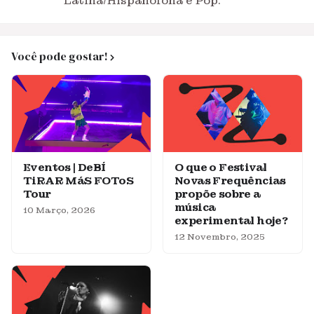
Latina/Hispanófona e Pop.
Você pode gostar!
Eventos | DeBÍ
O que o Festival
TiRAR MáS FOToS
Novas Frequências
Tour
propõe sobre a
música
10 Março, 2026
experimental hoje?
12 Novembro, 2025