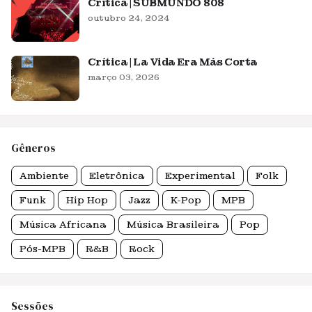
Crítica | SUBMUNDO 808
outubro 24, 2024
Crítica | La Vida Era Más Corta
março 03, 2026
Gêneros
Ambiente
Eletrônica
Experimental
Folk
Funk
Hip Hop
Jazz
K-Pop
MPB
Música Africana
Música Brasileira
Pop
Pós-MPB
R&B
Rock
Sessões