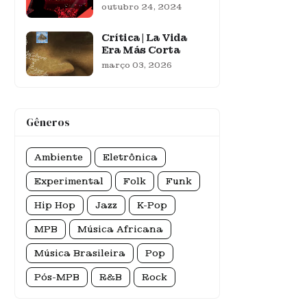
outubro 24, 2024
Crítica | La Vida
Era Más Corta
março 03, 2026
Gêneros
Ambiente
Eletrônica
Experimental
Folk
Funk
Hip Hop
Jazz
K-Pop
MPB
Música Africana
Música Brasileira
Pop
Pós-MPB
R&B
Rock