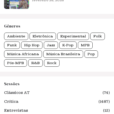
fevereiro 26, 2026
Gêneros
Ambiente
Eletrônica
Experimental
Folk
Funk
Hip Hop
Jazz
K-Pop
MPB
Música Africana
Música Brasileira
Pop
Pós-MPB
R&B
Rock
Sessões
Clássicos AT
(74)
Crítica
(1487)
Entrevistas
(12)