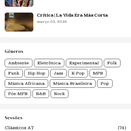
Crítica | La Vida Era Más Corta
março 03, 2026
Gêneros
Ambiente
Eletrônica
Experimental
Folk
Funk
Hip Hop
Jazz
K-Pop
MPB
Música Africana
Música Brasileira
Pop
Pós-MPB
R&B
Rock
Sessões
Clássicos AT
(74)