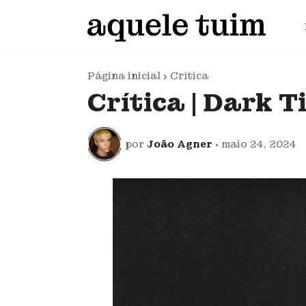
Página inicial
Crítica
Crítica | Dark T
por
João Agner
•
maio 24, 2024