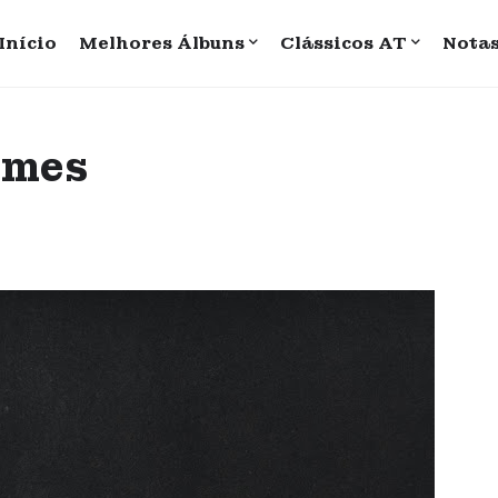
Início
Melhores Álbuns
Clássicos AT
Nota
imes