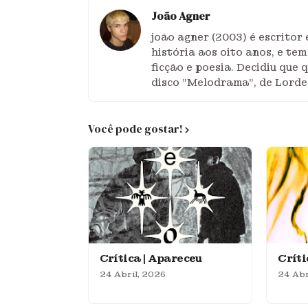
João Agner
joão agner (2003) é escritor
história aos oito anos, e te
ficção e poesia. Decidiu que 
disco "Melodrama", de Lorde,
Você pode gostar!
Crítica | Apareceu
Crít
24 Abril, 2026
24 Abr