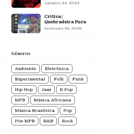
outubro 24, 2024
Crítica |
Quebradeira Pura
fevereiro 26, 2026
Gêneros
Ambiente
Eletrônica
Experimental
Folk
Funk
Hip Hop
Jazz
K-Pop
MPB
Música Africana
Música Brasileira
Pop
Pós-MPB
R&B
Rock