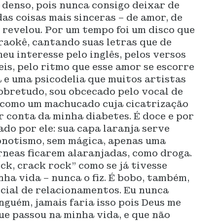
denso, pois nunca consigo deixar de
as coisas mais sinceras – de amor, de
á revelou. Por um tempo foi um disco que
raokê, cantando suas letras que de
u interesse pelo inglês, pelos versos
s, pelo ritmo que esse amor se escorre
 e uma psicodelia que muitos artistas
obretudo, sou obcecado pelo vocal de
vo como um machucado cuja cicatrização
r conta da minha diabetes. É doce e por
do por ele: sua capa laranja serve
notismo, sem mágica, apenas uma
rneas ficarem alaranjadas, como droga.
ck, crack rock” como se já tivesse
nha vida – nunca o fiz. É bobo, também,
icial de relacionamentos.
Eu nunca
guém, jamais faria isso pois Deus me
ue passou na minha vida, e que não