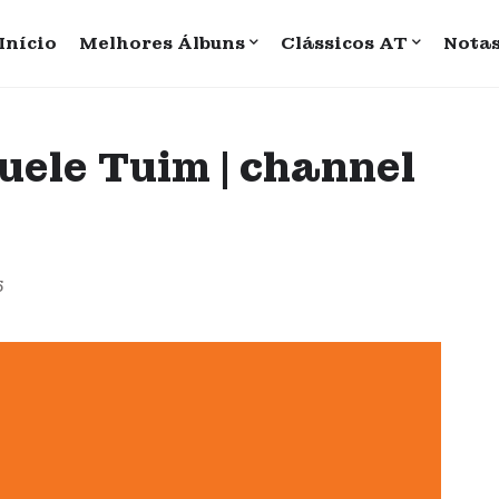
Início
Melhores Álbuns
Clássicos AT
Nota
uele Tuim | channel
5