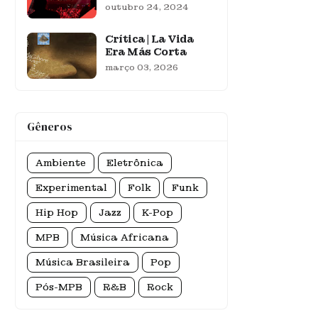
outubro 24, 2024
Crítica | La Vida
Era Más Corta
março 03, 2026
Gêneros
Ambiente
Eletrônica
Experimental
Folk
Funk
Hip Hop
Jazz
K-Pop
MPB
Música Africana
Música Brasileira
Pop
Pós-MPB
R&B
Rock