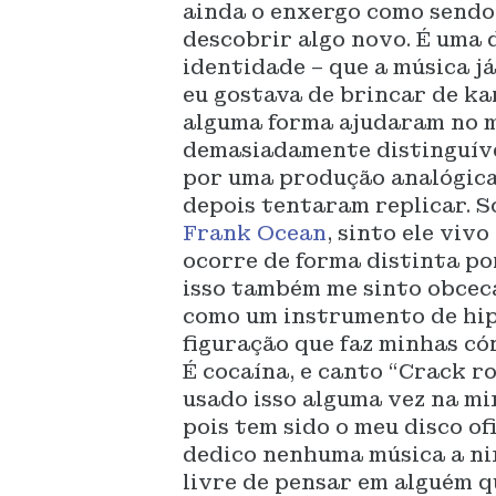
ainda o enxergo como sendo 
descobrir algo novo. É uma d
identidade – que a música j
eu gostava de brincar de ka
alguma forma ajudaram no me
demasiadamente distinguívei
por uma produção analógica
depois tentaram replicar. S
Frank Ocean
, sinto ele vi
ocorre de forma distinta po
isso também me sinto obceca
como um instrumento de hip
figuração que faz minhas có
É cocaína, e canto “Crack ro
usado isso alguma vez na mi
pois tem sido o meu disco of
dedico nenhuma música a nin
livre de pensar em alguém q