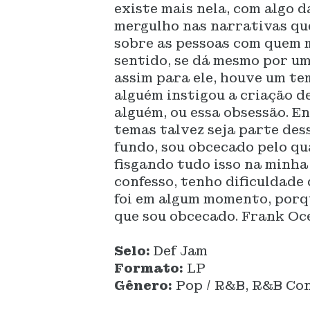
existe mais nela, com algo 
mergulho nas narrativas que
sobre as pessoas com quem m
sentido, se dá mesmo por u
assim para ele, houve um te
alguém instigou a criação d
alguém, ou essa obsessão. En
temas talvez seja parte des
fundo, sou obcecado pelo qu
fisgando tudo isso na minha
confesso, tenho dificuldade 
foi em algum momento, porqu
que sou obcecado. Frank Oce
Selo:
Def Jam
Formato:
LP
Gênero:
Pop / R&B, R&B Co