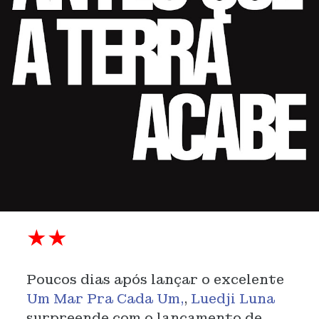
★★
Poucos dias após lançar o excelente
Um Mar Pra Cada Um,
,
Luedji Luna
surpreende com o lançamento de