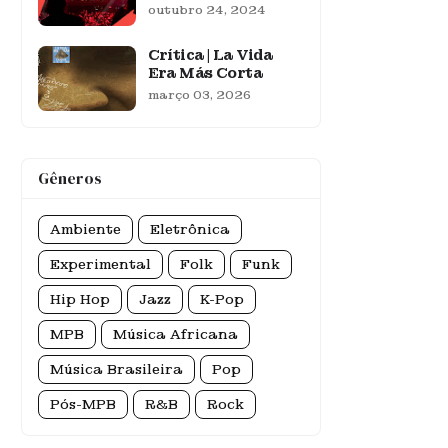
outubro 24, 2024
Crítica | La Vida
Era Más Corta
março 03, 2026
Gêneros
Ambiente
Eletrônica
Experimental
Folk
Funk
Hip Hop
Jazz
K-Pop
MPB
Música Africana
Música Brasileira
Pop
Pós-MPB
R&B
Rock