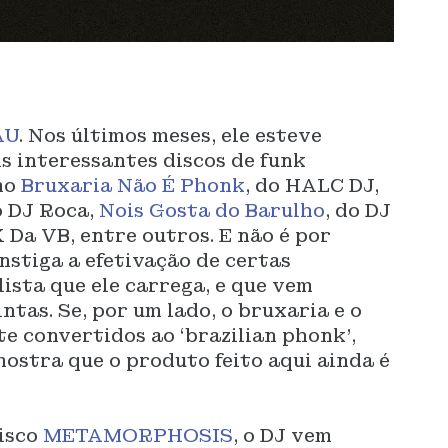
AU
. Nos últimos meses, ele esteve
s interessantes discos de funk
mo
Bruxaria Não É Phonk
, do HALC DJ,
 DJ Roca,
Nois Gosta do Barulho
, do DJ
K Da VB, entre outros. E não é por
nstiga a efetivação de certas
lista que ele carrega, e que vem
tas. Se, por um lado, o bruxaria e o
e convertidos ao ‘brazilian phonk’,
ostra que o produto feito aqui ainda é
disco
METAMORPHOSIS
, o DJ vem