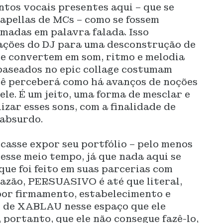
ntos vocais presentes aqui – que se
apellas de MCs – como se fossem
madas em palavra falada. Isso
iações do DJ para uma desconstrução de
se convertem em som, ritmo e melodia
baseados no epic collage costumam
ocê perceberá como há avanços de noções
le. É um jeito, uma forma de mesclar e
zar esses sons, com a finalidade de
 absurdo.
casse expor seu portfólio – pelo menos
nesse meio tempo, já que nada aqui se
que foi feito em suas parcerias com
razão, PERSUASIVO é até que literal,
por firmamento, estabelecimento e
s de XABLAU nesse espaço que ele
 portanto, que ele não consegue fazê-lo,