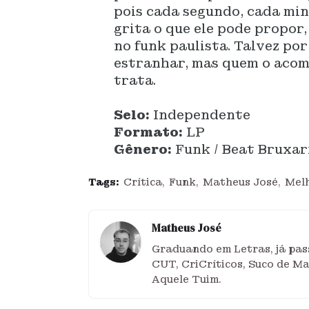
pois cada segundo, cada min
grita o que ele pode propor, 
no funk paulista. Talvez po
estranhar, mas quem o acom
trata.
Selo:
Independente
Formato:
LP
Gênero:
Funk / Beat Bruxar
Tags:
Crítica
Funk
Matheus José
Melh
Matheus José
Graduando em Letras, já pass
CUT, CriCríticos, Suco de M
Aquele Tuim.