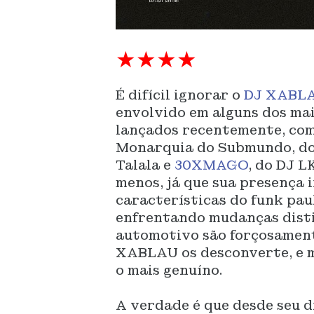
★★★★
É difícil ignorar o
DJ XABL
envolvido em alguns dos mai
lançados recentemente, co
Monarquia do Submundo, do
Talala e
30XMAGO
, do DJ L
menos, já que sua presença i
características do funk pau
enfrentando mudanças distin
automotivo são forçosament
XABLAU os desconverte, e m
o mais genuíno.
A verdade é que desde seu 