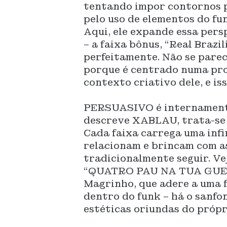
tentando impor contornos p
pelo uso de elementos do fu
Aqui, ele expande essa per
– a faixa bônus, “Real Brazi
perfeitamente. Não se parec
porque é centrado numa pro
contexto criativo dele, e is
PERSUASIVO é internamente
descreve XABLAU, trata-se 
Cada faixa carrega uma infi
relacionam e brincam com a
tradicionalmente seguir. Ve
“QUATRO PAU NA TUA GUELA
Magrinho, que adere a uma f
dentro do funk – há o sanfo
estéticas oriundas do própr