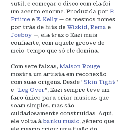
sutil, e começar o disco com ela foi
um acerto enorme. Produzida por
P.
Priime
e
E. Kelly
— os mesmos nomes
por trás de hits de
Wizkid
,
Rema
e
Joeboy
—, ela traz o Eazi mais
confiante, com aquele groove de
meio-tempo que só ele domina.
Com sete faixas,
Maison Rouge
mostra um artista em reconexão
com suas origens. Desde “
Skin Tight
”
e “
Leg Over
”, Eazi sempre teve um
faro único para criar músicas que
soam simples, mas são
cuidadosamente construídas. Aqui,
ele volta à
banku music
, gênero que
ele mesmo criou: uma fusão do