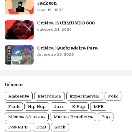
Jackson
maio 16, 2024
Crítica | SUBMUNDO 808
outubro 24, 2024
Crítica | Quebradeira Pura
fevereiro 26, 2026
Gêneros
Ambiente
Eletrônica
Experimental
Folk
Funk
Hip Hop
Jazz
K-Pop
MPB
Música Africana
Música Brasileira
Pop
Pós-MPB
R&B
Rock