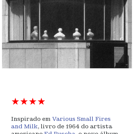
★★★★
Inspirado em
Various Small Fires
and Milk
, livro de 1964 do artista
americano
Ed Ruscha
, o novo álbum