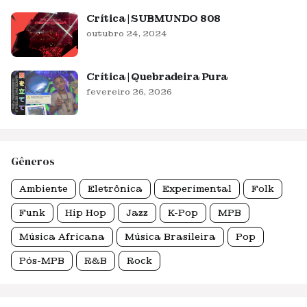
Crítica | SUBMUNDO 808
outubro 24, 2024
Crítica | Quebradeira Pura
fevereiro 26, 2026
Gêneros
Ambiente
Eletrônica
Experimental
Folk
Funk
Hip Hop
Jazz
K-Pop
MPB
Música Africana
Música Brasileira
Pop
Pós-MPB
R&B
Rock