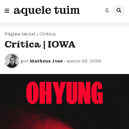
Página inicial
Crítica
Crítica | IOWA
por
Matheus José
•
março 06, 2026