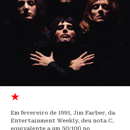
★
Em fevereiro de 1991, Jim Farber, da
Entertainment Weekly, deu nota C,
equivalente a um 50/100 no