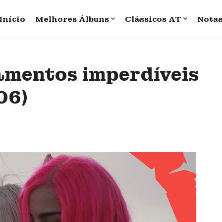
Início
Melhores Álbuns
Clássicos AT
Nota
amentos imperdíveis
06)