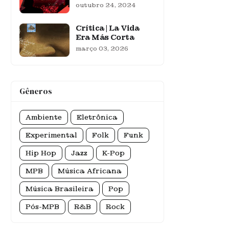
outubro 24, 2024
Crítica | La Vida
Era Más Corta
março 03, 2026
Gêneros
Ambiente
Eletrônica
Experimental
Folk
Funk
Hip Hop
Jazz
K-Pop
MPB
Música Africana
Música Brasileira
Pop
Pós-MPB
R&B
Rock