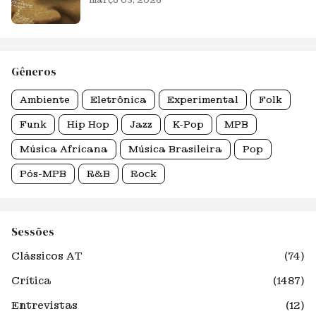
março 03, 2026
Gêneros
Ambiente
Eletrônica
Experimental
Folk
Funk
Hip Hop
Jazz
K-Pop
MPB
Música Africana
Música Brasileira
Pop
Pós-MPB
R&B
Rock
Sessões
Clássicos AT
(74)
Crítica
(1487)
Entrevistas
(12)