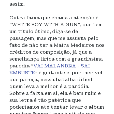
assim.
Outra faixa que chama a atenção é
"WHITE BOY WITH A GUN", que tem
um título ótimo, diga-se de
passagem, mas que me assusta pelo
fato de não ter a Maíra Medeiros nos
créditos de composição, já que a
semelhança lírica com a grandíssima
paródia "
VAI MALANDRA - SAI
EMBUSTE
" é gritante e, por incrível
que pareça, nessa batalha difícil
quem leva a melhor é a paródia.
Sobre a faixa em si, ela é bem ruim e
sua letra é tão patética que
poderíamos até tentar levar o álbum
num tom "camp", mas é nítido que