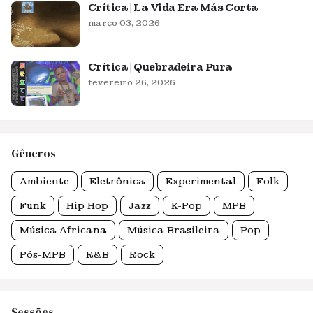
Crítica | La Vida Era Más Corta
março 03, 2026
Crítica | Quebradeira Pura
fevereiro 26, 2026
Gêneros
Ambiente
Eletrônica
Experimental
Folk
Funk
Hip Hop
Jazz
K-Pop
MPB
Música Africana
Música Brasileira
Pop
Pós-MPB
R&B
Rock
Sessões