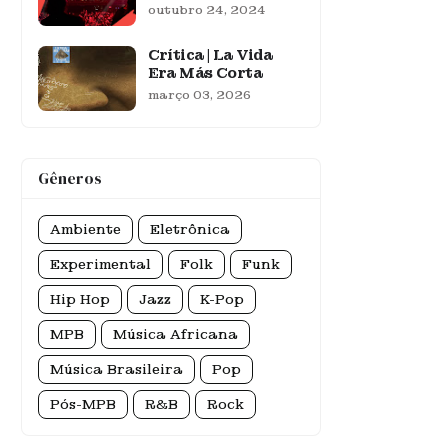
outubro 24, 2024
Crítica | La Vida
Era Más Corta
março 03, 2026
Gêneros
Ambiente
Eletrônica
Experimental
Folk
Funk
Hip Hop
Jazz
K-Pop
MPB
Música Africana
Música Brasileira
Pop
Pós-MPB
R&B
Rock