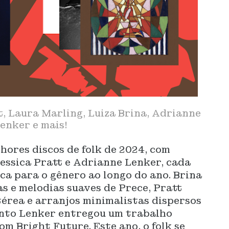
t, Laura Marling, Luiza Brina, Adrianne
enker e mais!
hores discos de folk de 2024, com
Jessica Pratt e Adrianne Lenker, cada
a para o gênero ao longo do ano. Brina
s e melodias suaves de Prece, Pratt
érea e arranjos minimalistas dispersos
anto Lenker entregou um trabalho
m Bright Future. Este ano, o folk se