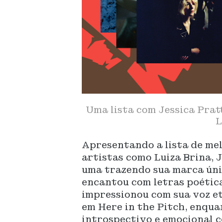
Uma lista com Jessica Prat
L
Apresentando a lista de mel
artistas como Luiza Brina, 
uma trazendo sua marca únic
encantou com letras poética
impressionou com sua voz et
em Here in the Pitch, enqu
introspectivo e emocional co