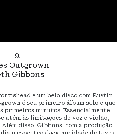
9.
es Outgrown
th Gibbons
Portishead e um belo disco com Rustin
tgrown é seu primeiro álbum solo e que
us primeiros minutos. Essencialmente
e atém às limitações de voz e violão,
 Além disso, Gibbons, com a produção
lia o espectro da sonoridade de Lives